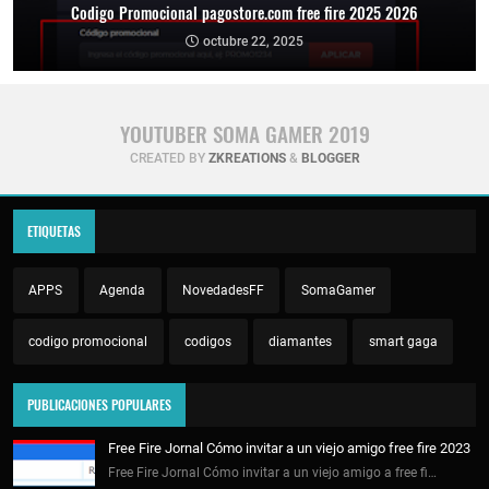
Codigo Promocional pagostore.com free fire 2025 2026
octubre 22, 2025
YOUTUBER SOMA GAMER 2019
CREATED BY
ZKREATIONS
&
BLOGGER
ETIQUETAS
APPS
Agenda
NovedadesFF
SomaGamer
codigo promocional
codigos
diamantes
smart gaga
PUBLICACIONES POPULARES
Free Fire Jornal Cómo invitar a un viejo amigo free fire 2023
Free Fire Jornal Cómo invitar a un viejo amigo a free fi…