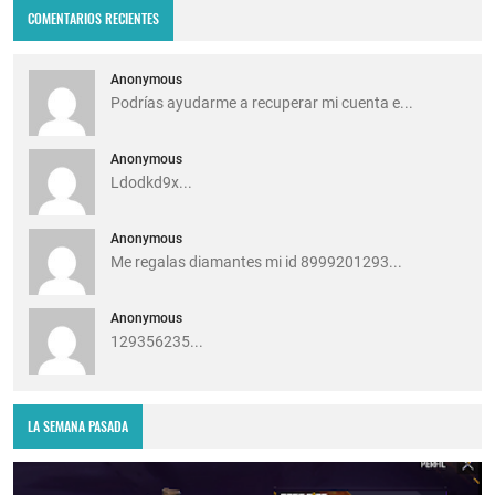
COMENTARIOS RECIENTES
Anonymous
Podrías ayudarme a recuperar mi cuenta e...
Anonymous
Ldodkd9x...
Anonymous
Me regalas diamantes mi id 8999201293...
Anonymous
129356235...
LA SEMANA PASADA