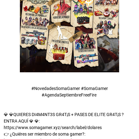
#NovedadesSomaGamer #SomaGamer
#AgendaSeptiembreFreeFire
💎 💎QUIERES DI4M4NT3S GR4T¡S + PASES DE ELITE GR4T¡S ?
ENTRA AQUÍ 💎 💎:
https://www.somagamer.xyz/search/label/dolares
👉 ¿Quiéres ser miembro de soma gamer?: