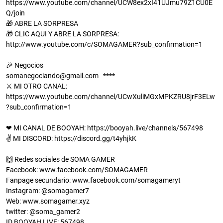
https://www.youtube.com/channel/UCW8ex2xI41UJmu79Z1CU0E
Q/join
🎁 ABRE LA SORPRESA
🎁 CLIC AQUI Y ABRE LA SORPRESA:
http://www.youtube.com/c/SOMAGAMER?sub_confirmation=1
🎉 Negocios
somanegociando@gmail.com ****
⚔ MI OTRO CANAL:
https://www.youtube.com/channel/UCwXuliMGxMPKZRU8jrF3ELw
?sub_confirmation=1
❤ MI CANAL DE BOOYAH: https://booyah.live/channels/567498
✌ MI DISCORD: https://discord.gg/t4yhjkK
🙌 Redes sociales de SOMA GAMER
Facebook: www.facebook.com/SOMAGAMER
Fanpage secundario: www.facebook.com/somagameryt
Instagram: @somagamer7
Web: www.somagamer.xyz
twitter: @soma_gamer2
ID BOOYAH LIVE: 567498