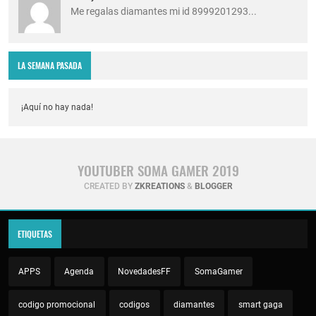
Me regalas diamantes mi id 8999201293...
LA SEMANA PASADA
¡Aquí no hay nada!
YOUTUBER SOMA GAMER 2019
CREATED BY
ZKREATIONS
&
BLOGGER
ETIQUETAS
APPS
Agenda
NovedadesFF
SomaGamer
codigo promocional
codigos
diamantes
smart gaga