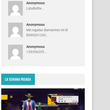
Anonymous
Ldodkd9x...
Anonymous
Me regalas diamantes mi id
8999201293...
Anonymous
129356235...
LA SEMANA PASADA