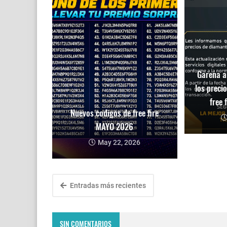
Garena a
los preci
free 
Nuevos codigos de free fire
MAYO 2026
May 22, 2026
Entradas más recientes
SIN COMENTARIOS