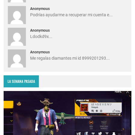
Anonymous
Podrías ayudarme a recuperar mi cuenta e...
Anonymous
Ldodkd9x...
Anonymous
Me regalas diamantes mi id 8999201293...
LA SEMANA PASADA