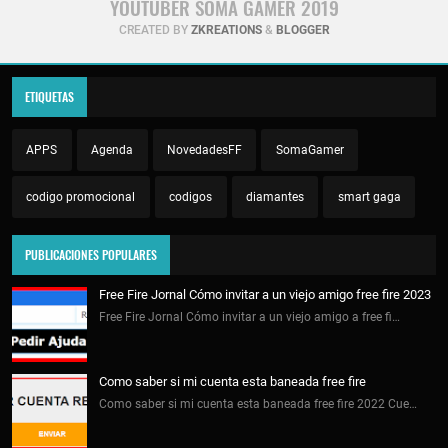
YOUTUBER SOMA GAMER 2019
CREATED BY
ZKREATIONS
&
BLOGGER
ETIQUETAS
APPS
Agenda
NovedadesFF
SomaGamer
codigo promocional
codigos
diamantes
smart gaga
PUBLICACIONES POPULARES
Free Fire Jornal Cómo invitar a un viejo amigo free fire 2023
Free Fire Jornal Cómo invitar a un viejo amigo a free fi…
Como saber si mi cuenta esta baneada free fire
Como saber si mi cuenta esta baneada free fire 2022 Cue…