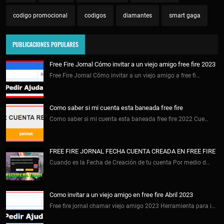
codigo promocional
codigos
diamantes
smart gaga
PUBLICACIONES POPULARES
Free Fire Jornal Cómo invitar a un viejo amigo free fire 2023
Free Fire Jornal Cómo invitar a un viejo amigo a free fi…
Como saber si mi cuenta esta baneada free fire
Como saber si mi cuenta esta baneada free fire 2022 Cue…
FREE FIRE JORNAL FECHA CUENTA CREADA EN FREE FIRE
Cuando es la Fecha de Creación de tu cuenta Por medio d…
Como invitar a un viejo amigo en free fire Abril 2023
Free fire jornal chamar viejo amigo 2023 Herramienta para i…