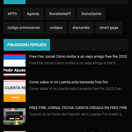
APPS
Agenda
NovedadesFF
SomaGamer
codigo promocional
codigos
diamantes
smart gaga
PUBLICACIONES POPULARES
Free Fire Jornal Cómo invitar a un viejo amigo free fire 2023
Free Fire Jornal Cómo invitar a un viejo amigo a free fi…
Como saber si mi cuenta esta baneada free fire
Como saber si mi cuenta esta baneada free fire 2022 Cue…
FREE FIRE JORNAL FECHA CUENTA CREADA EN FREE FIRE
Cuando es la Fecha de Creación de tu cuenta Por medio d…