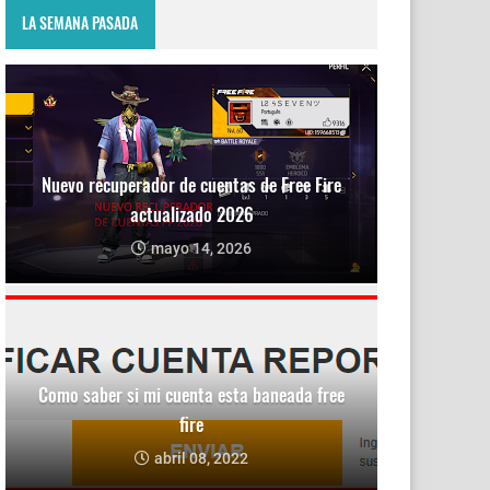
LA SEMANA PASADA
Nuevo recuperador de cuentas de Free Fire
actualizado 2026
mayo 14, 2026
Como saber si mi cuenta esta baneada free
fire
abril 08, 2022