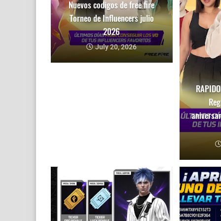
Nuevos codigos de free fire
Torneo de Influencers julio
2026
July 20, 2026
RAPIDO!
Reg
aniversar