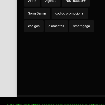
APPS
Agenda
NovedadesFF
SomaGamer
codigo promocional
codigos
diamantes
smart gaga
Políticas de Privacidad
Aviso Legal
Cookie