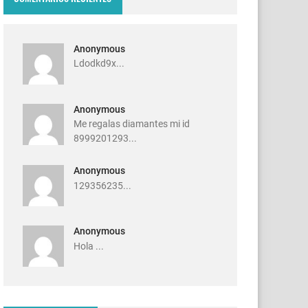
Anonymous
Ldodkd9x...
Anonymous
Me regalas diamantes mi id
8999201293...
Anonymous
129356235...
Anonymous
Hola ...