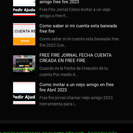
amigo free fire 2023
Free Fire Jornal Cómo invitar a un viejo
amigo a free fi…
Como saber si mi cuenta esta baneada
free fire
Como saber si mi cuenta esta baneada free
fire 2022 Cue…
FREE FIRE JORNAL FECHA CUENTA
CREADA EN FREE FIRE
Cuando es la Fecha de Creación de tu
cuenta Por medio d…
Como invitar a un viejo amigo en free
fire Abril 2023
Free fire jornal chamar viejo amigo 2023
Herramienta para i…
s
Sobre Nosotros
Contacto