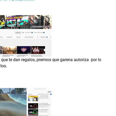
que te dan regalos, premios que garena autoriza por lo
los.