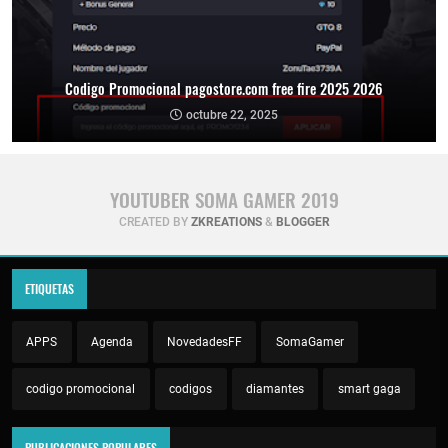
Codigo Promocional pagostore.com free fire 2025 2026
octubre 22, 2025
YOUTUBER SOMA GAMER 2019
CREATED BY
ZKREATIONS
&
BLOGGER
ETIQUETAS
APPS
Agenda
NovedadesFF
SomaGamer
codigo promocional
codigos
diamantes
smart gaga
PUBLICACIONES POPULARES