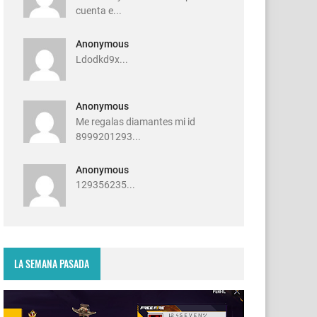
cuenta e...
Anonymous
Ldodkd9x...
Anonymous
Me regalas diamantes mi id
8999201293...
Anonymous
129356235...
LA SEMANA PASADA