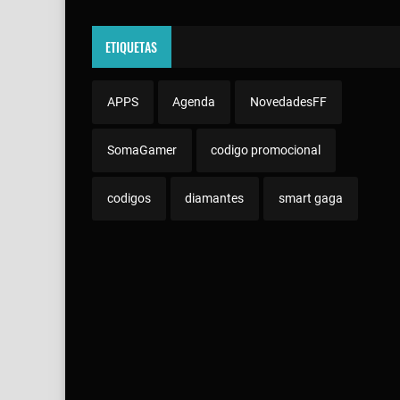
ETIQUETAS
APPS
Agenda
NovedadesFF
SomaGamer
codigo promocional
codigos
diamantes
smart gaga