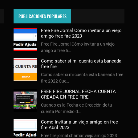
PUBLICACIONES POPULARES
Free Fire Jornal Cómo invitar a un viejo
amigo free fire 2023
Free Fire Jornal Cómo invitar a un viejo
amigo a free fi…
Como saber si mi cuenta esta baneada
free fire
Como saber si mi cuenta esta baneada free
fire 2022 Cue…
FREE FIRE JORNAL FECHA CUENTA
CREADA EN FREE FIRE
Cuando es la Fecha de Creación de tu
cuenta Por medio d…
Como invitar a un viejo amigo en free
fire Abril 2023
Free fire jornal chamar viejo amigo 2023