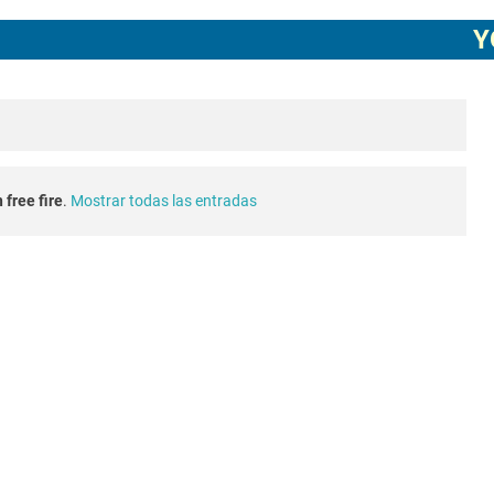
ECHA CUENTA CREADA EN FREE FIRE
YOUTUB
agostore.com free fire 2025 2026
free fire 2026 nueva actualización ob54 junio 2026
e fire Torneo de Influencers julio 2026
 free fire
.
Mostrar todas las entradas
o 2023 como invitar un viejo amigo
conexion en free fire 2025
a en free fire 2026
 blanco invisible en free fire 2025 solo copiar y pegar