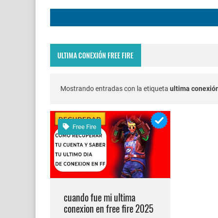
FREE FIRE JORNAL F
Codigo Promocional p
ULTIMA CONEXIÓN FREE FIRE
Servidor avanzado de 
Nuevos codigos de fre
Mostrando entradas con la etiqueta
ultima conexión
FREE FIRE jornal Marz
Free Fire
cuando fue mi ultima 
Cómo quitar la mascot
Cómo poner Espacio en
cuando fue mi ultima
conexion en free fire 2025