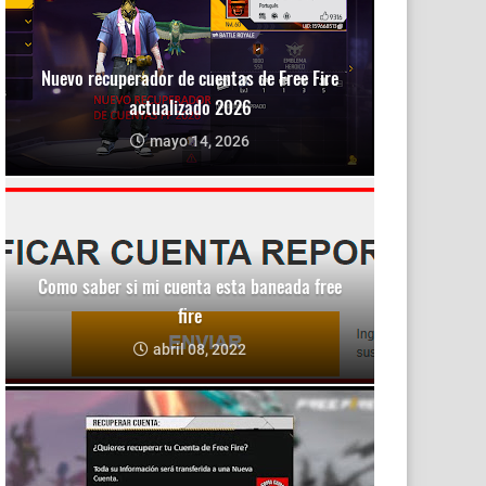
Nuevo recuperador de cuentas de Free Fire
actualizado 2026
mayo 14, 2026
Como saber si mi cuenta esta baneada free
fire
abril 08, 2022