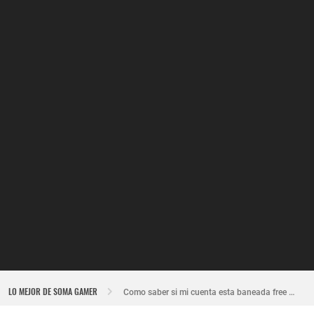
Nuevo recuperador de cuentas de Free Fire actualizado 2026
LO MEJOR DE SOMA GAMER
Como saber si mi cuenta esta baneada free fire