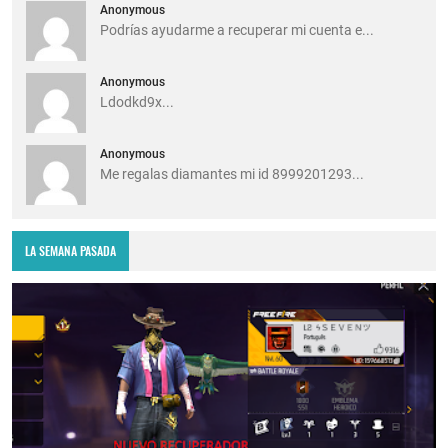
Anonymous
Podrías ayudarme a recuperar mi cuenta e...
Anonymous
Ldodkd9x...
Anonymous
Me regalas diamantes mi id 8999201293...
LA SEMANA PASADA