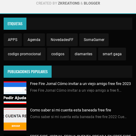
CREATED BY
ZKREATIONS
&
BLOGGER
ETIQUETAS
APPS
Agenda
NovedadesFF
SomaGamer
codigo promocional
codigos
diamantes
smart gaga
PUBLICACIONES POPULARES
Free Fire Jornal Cómo invitar a un viejo amigo free fire 2023
Free Fire Jornal Cómo invitar a un viejo amigo a free fi…
Como saber si mi cuenta esta baneada free fire
Como saber si mi cuenta esta baneada free fire 2022 Cue…