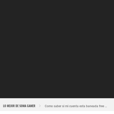
Nuevo recuperador de cuentas de Free Fire actualizado 2026
LO MEJOR DE SOMA GAMER
Como saber si mi cuenta esta baneada free fire