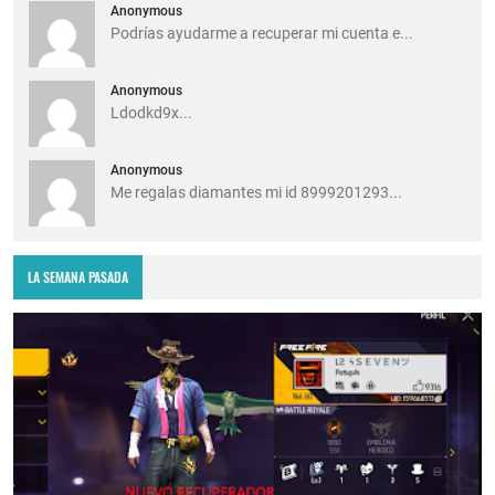
Anonymous
Podrías ayudarme a recuperar mi cuenta e...
Anonymous
Ldodkd9x...
Anonymous
Me regalas diamantes mi id 8999201293...
LA SEMANA PASADA