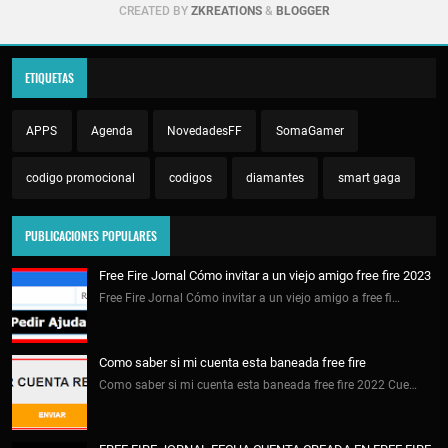
CREATED BY
ZKREATIONS
&
BLOGGER
ETIQUETAS
APPS
Agenda
NovedadesFF
SomaGamer
codigo promocional
codigos
diamantes
smart gaga
PUBLICACIONES POPULARES
Free Fire Jornal Cómo invitar a un viejo amigo free fire 2023
Free Fire Jornal Cómo invitar a un viejo amigo a free fi…
Como saber si mi cuenta esta baneada free fire
Como saber si mi cuenta esta baneada free fire 2022 Cue…