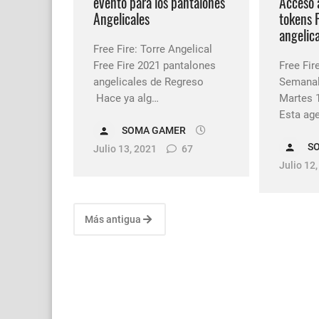
evento para los pantalones
Acceso 
Angelicales
tokens 
angelica
Free Fire: Torre Angelical
Free Fire 2021 pantalones
Free Fi
angelicales de Regreso
Semanal 
Hace ya alg…
Martes 1
Esta ag
SOMA GAMER
S
Julio 13, 2021
67
Julio 12
Más antigua