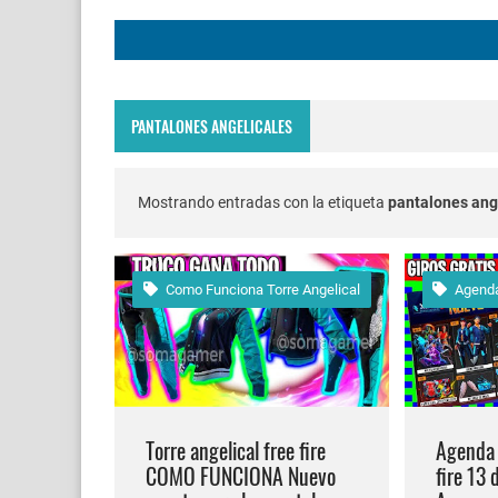
FREE FIRE JORNAL F
Codigo Promocional p
PANTALONES ANGELICALES
Servidor avanzado de 
Nuevos codigos de fre
Mostrando entradas con la etiqueta
pantalones ang
FREE FIRE jornal Marz
Como Funciona Torre Angelical
Agend
cuando fue mi ultima 
Cómo quitar la mascot
Cómo poner Espacio en
Torre angelical free fire
Agenda 
COMO FUNCIONA Nuevo
fire 13 