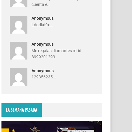
cuenta e...
Anonymous
Ldodkd9x...
Anonymous
Me regalas diamantes mi id
8999201293...
Anonymous
129356235...
LA SEMANA PASADA