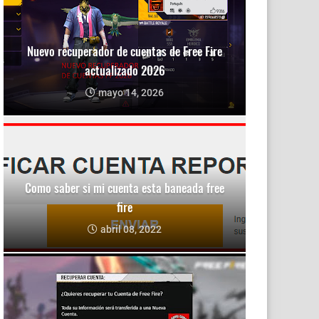
Nuevo recuperador de cuentas de Free Fire
actualizado 2026
mayo 14, 2026
Como saber si mi cuenta esta baneada free
fire
abril 08, 2022