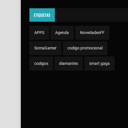
ETIQUETAS
APPS
Agenda
NovedadesFF
SomaGamer
codigo promocional
codigos
diamantes
smart gaga