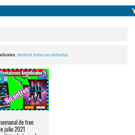
ECHA CUENTA CREADA EN FREE FIRE
YOUTU
agostore.com free fire 2025 2026
free fire 2026 nueva actualización ob54 junio 2026
e fire Torneo de Influencers julio 2026
elicales
.
Mostrar todas las entradas
o 2023 como invitar un viejo amigo
a
conexion en free fire 2025
a en free fire 2026
 blanco invisible en free fire 2025 solo copiar y pegar
semanal de free
de julio 2021