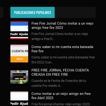
PUBLICACIONES POPULARES
Free Fire Jornal Cómo invitar a un viejo
amigo free fire 2023
Free Fire Jornal Cómo invitar a un viejo
amigo a free fi…
Como saber si mi cuenta esta baneada
free fire
Como saber si mi cuenta esta baneada free
fire 2022 Cue…
FREE FIRE JORNAL FECHA CUENTA
CREADA EN FREE FIRE
Cuando es la Fecha de Creación de tu
cuenta Por medio d…
Como invitar a un viejo amigo en free
fire Abril 2023
Free fire jornal chamar viejo amigo 2023