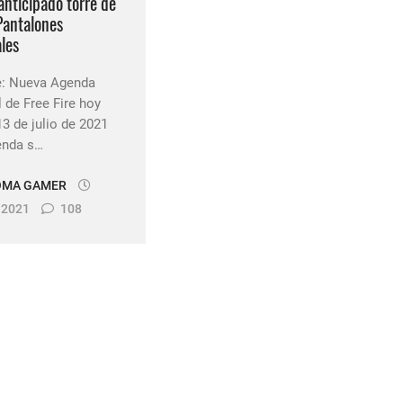
anticipado torre de
Pantalones
les
re: Nueva Agenda
de Free Fire hoy
3 de julio de 2021
enda s…
OMA GAMER
, 2021
108