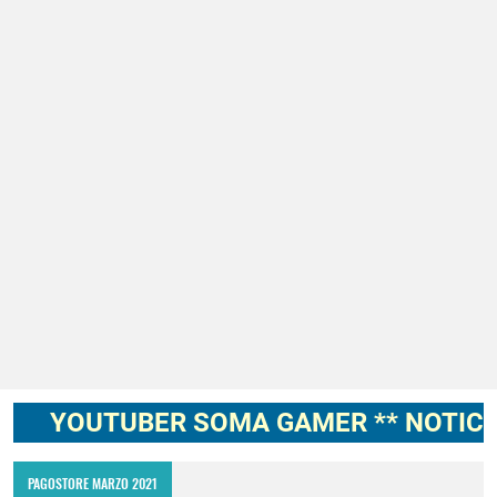
Codigo Promocional pagostore.com free fire 2025 2026
Servidor avanzado de free fire 2026 nueva actualización ob54 junio 2026
Nuevos codigos de free fire Torneo de Influencers julio 2026
FREE FIRE jornal Marzo 2023 como invitar un viejo amigo
cuando fue mi ultima conexion en free fire 2025
Cómo quitar la mascota en free fire 2026
Cómo poner Espacio en blanco invisible en free fire 2025 solo copiar y pegar
YOUTUBER SOMA GAMER ** NOTICIAS, N
PAGOSTORE MARZO 2021