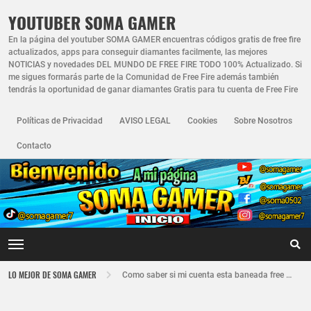
YOUTUBER SOMA GAMER
En la página del youtuber SOMA GAMER encuentras códigos gratis de free fire
actualizados, apps para conseguir diamantes facilmente, las mejores
NOTICIAS y novedades DEL MUNDO DE FREE FIRE TODO 100% Actualizado. Si
me sigues formarás parte de la Comunidad de Free Fire además también
tendrás la oportunidad de ganar diamantes Gratis para tu cuenta de Free Fire
Políticas de Privacidad
AVISO LEGAL
Cookies
Sobre Nosotros
Contacto
Nuevo recuperador de cuentas de Free Fire actualizado 2026
LO MEJOR DE SOMA GAMER
Como saber si mi cuenta esta baneada free fire
FREE FIRE JORNAL FECHA CUENTA CREADA EN FREE FIRE