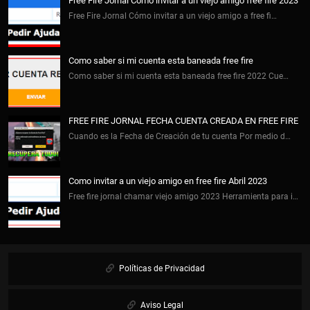
Free Fire Jornal Cómo invitar a un viejo amigo free fire 2023
Free Fire Jornal Cómo invitar a un viejo amigo a free fi…
Como saber si mi cuenta esta baneada free fire
Como saber si mi cuenta esta baneada free fire 2022 Cue…
FREE FIRE JORNAL FECHA CUENTA CREADA EN FREE FIRE
Cuando es la Fecha de Creación de tu cuenta Por medio d…
Como invitar a un viejo amigo en free fire Abril 2023
Free fire jornal chamar viejo amigo 2023 Herramienta para i…
Políticas de Privacidad
Aviso Legal