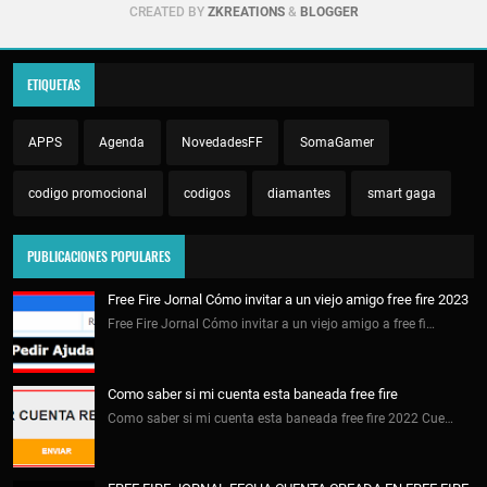
CREATED BY
ZKREATIONS
&
BLOGGER
ETIQUETAS
APPS
Agenda
NovedadesFF
SomaGamer
codigo promocional
codigos
diamantes
smart gaga
PUBLICACIONES POPULARES
Free Fire Jornal Cómo invitar a un viejo amigo free fire 2023
Free Fire Jornal Cómo invitar a un viejo amigo a free fi…
Como saber si mi cuenta esta baneada free fire
Como saber si mi cuenta esta baneada free fire 2022 Cue…