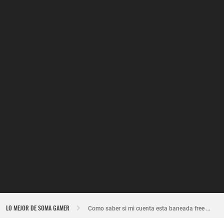
Nuevo recuperador de cuentas de Free Fire actualizado 2026
LO MEJOR DE SOMA GAMER
Como saber si mi cuenta esta baneada free fire