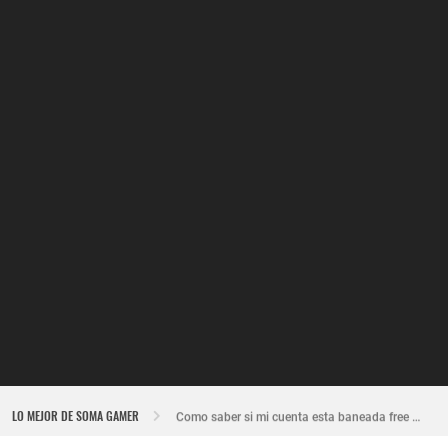
Nuevo recuperador de cuentas de Free Fire actualizado 2026
LO MEJOR DE SOMA GAMER
Como saber si mi cuenta esta baneada free fire