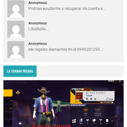
Anonymous
Podrías ayudarme a recuperar mi cuenta e...
Anonymous
Ldodkd9x...
Anonymous
Me regalas diamantes mi id 8999201293...
LA SEMANA PASADA