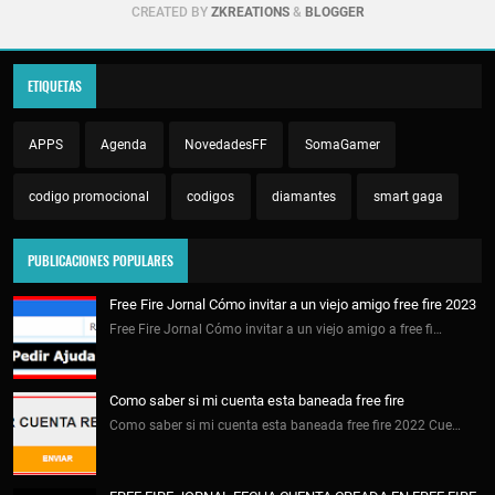
CREATED BY
ZKREATIONS
&
BLOGGER
ETIQUETAS
APPS
Agenda
NovedadesFF
SomaGamer
codigo promocional
codigos
diamantes
smart gaga
PUBLICACIONES POPULARES
Free Fire Jornal Cómo invitar a un viejo amigo free fire 2023
Free Fire Jornal Cómo invitar a un viejo amigo a free fi…
Como saber si mi cuenta esta baneada free fire
Como saber si mi cuenta esta baneada free fire 2022 Cue…