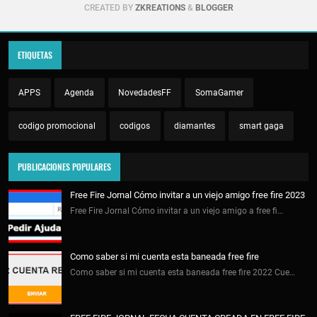
CREATED BY
ZKREATIONS
&
BLOGGER
ETIQUETAS
APPS
Agenda
NovedadesFF
SomaGamer
codigo promocional
codigos
diamantes
smart gaga
PUBLICACIONES POPULARES
Free Fire Jornal Cómo invitar a un viejo amigo free fire 2023
Free Fire Jornal Cómo invitar a un viejo amigo a free fi…
Como saber si mi cuenta esta baneada free fire
Como saber si mi cuenta esta baneada free fire 2022 Cue…