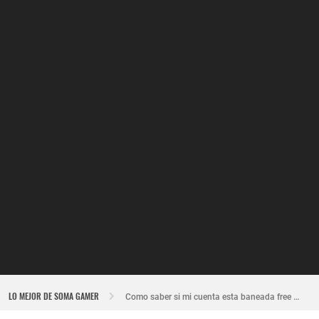
Nuevo recuperador de cuentas de Free Fire actualizado 2026
LO MEJOR DE SOMA GAMER
Como saber si mi cuenta esta baneada free fire