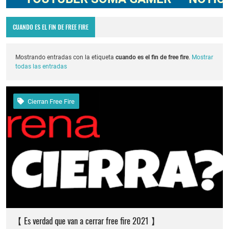
Codigo Promocional pagostore.com free fire 2025 2026
CUANDO ES EL FIN DE FREE FIRE
Servidor avanzado de free fire 2026 nueva actualización ob54 junio 2026
Nuevos codigos de free fire Torneo de Influencers julio 2026
Mostrando entradas con la etiqueta
cuando es el fin de free fire
.
Mostrar
todas las entradas
FREE FIRE jornal Marzo 2023 como invitar un viejo amigo
cuando fue mi ultima conexion en free fire 2025
Cierran Free Fire
Cómo quitar la mascota en free fire 2026
Cómo poner Espacio en blanco invisible en free fire 2025 solo copiar y pegar
【 Es verdad que van a cerrar free fire 2021 】