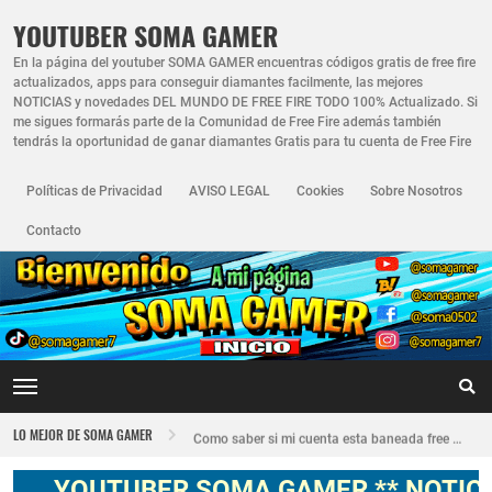
YOUTUBER SOMA GAMER
En la página del youtuber SOMA GAMER encuentras códigos gratis de free fire
actualizados, apps para conseguir diamantes facilmente, las mejores
NOTICIAS y novedades DEL MUNDO DE FREE FIRE TODO 100% Actualizado. Si
me sigues formarás parte de la Comunidad de Free Fire además también
tendrás la oportunidad de ganar diamantes Gratis para tu cuenta de Free Fire
Políticas de Privacidad
AVISO LEGAL
Cookies
Sobre Nosotros
Contacto
Nuevo recuperador de cuentas de Free Fire actualizado 2026
LO MEJOR DE SOMA GAMER
Como saber si mi cuenta esta baneada free fire
FREE FIRE JORNAL FECHA CUENTA CREADA EN FREE FIRE
YOUTUBER SOMA GAMER ** NOTICIAS,