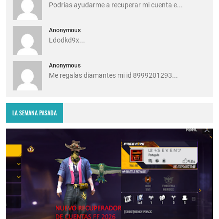
Podrías ayudarme a recuperar mi cuenta e...
Anonymous
Ldodkd9x...
Anonymous
Me regalas diamantes mi id 8999201293...
LA SEMANA PASADA