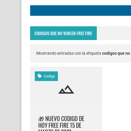
FREE FIRE JORNAL F
Codigo Promocional p
CODIGOS QUE NO VENCEN FREE FIRE
Servidor avanzado de 
Nuevos codigos de fre
Mostrando entradas con la etiqueta
codigos que no 
FREE FIRE jornal Marz
Codigo
cuando fue mi ultima 
Cómo quitar la mascot
Cómo poner Espacio en
🎁 NUEVO CODIGO DE
HOY FREE FIRE 15 DE