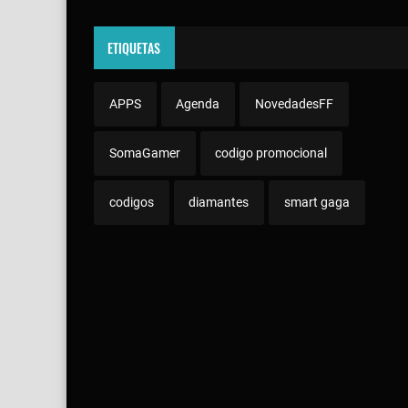
ETIQUETAS
APPS
Agenda
NovedadesFF
SomaGamer
codigo promocional
codigos
diamantes
smart gaga