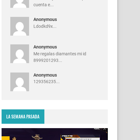
cuenta e...
Anonymous
Ldodkd9x...
Anonymous
Me regalas diamantes mi id
8999201293...
Anonymous
129356235...
LA SEMANA PASADA