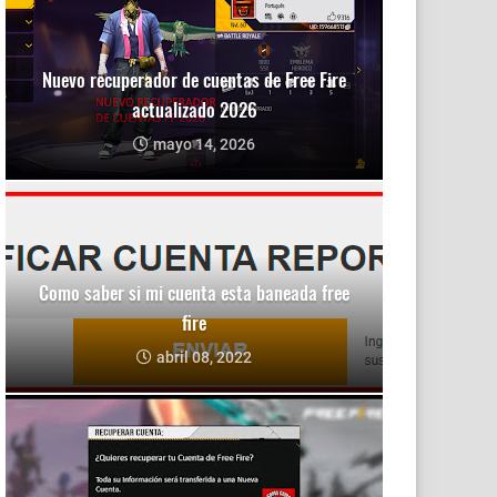
Nuevo recuperador de cuentas de Free Fire
actualizado 2026
mayo 14, 2026
Como saber si mi cuenta esta baneada free
fire
abril 08, 2022