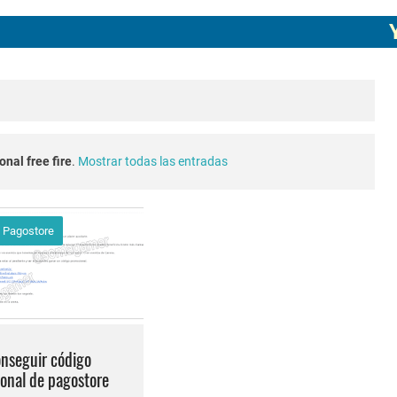
ECHA CUENTA CREADA EN FREE FIRE
YOUTU
agostore.com free fire 2025 2026
free fire 2026 nueva actualización ob54 junio 2026
e fire Torneo de Influencers julio 2026
nal free fire
.
Mostrar todas las entradas
o 2023 como invitar un viejo amigo
 Pagostore
conexion en free fire 2025
a en free fire 2026
 blanco invisible en free fire 2025 solo copiar y pegar
nseguir código
onal de pagostore