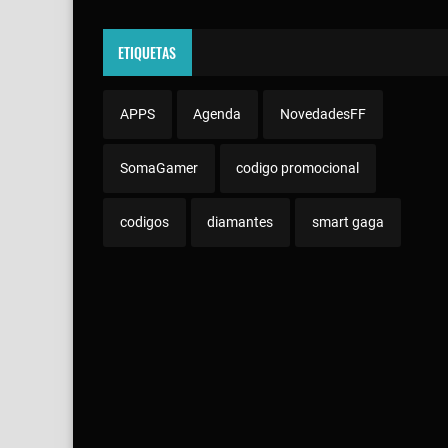
ETIQUETAS
APPS
Agenda
NovedadesFF
SomaGamer
codigo promocional
codigos
diamantes
smart gaga