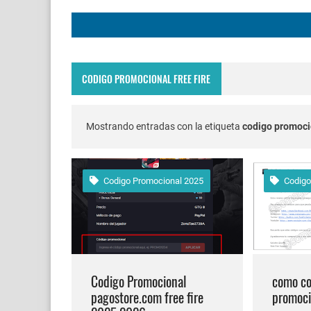
FREE FIRE JORNAL F
Codigo Promocional p
CODIGO PROMOCIONAL FREE FIRE
Servidor avanzado de 
Nuevos codigos de fre
Mostrando entradas con la etiqueta
codigo promocio
FREE FIRE jornal Marz
Codigo Promocional 2025
Codigo
cuando fue mi ultima 
Cómo quitar la mascot
Cómo poner Espacio en
Codigo Promocional
como co
pagostore.com free fire
promoci