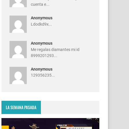
cuenta e...
Anonymous
Ldodkd9x...
Anonymous
Me regalas diamantes mi id
8999201293...
Anonymous
129356235...
LA SEMANA PASADA