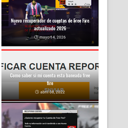
Nuevo recuperador de cuentas de Free Fire
actualizado 2026
mayo 14, 2026
Como saber si mi cuenta esta baneada free
fire
abril 08, 2022