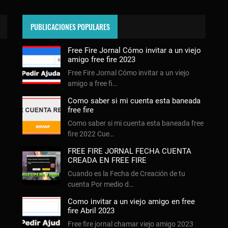
PUBLICACIONES POPULARES
Free Fire Jornal Cómo invitar a un viejo
amigo free fire 2023
Free Fire Jornal Cómo invitar a un viejo
amigo a free fi…
Como saber si mi cuenta esta baneada
free fire
Como saber si mi cuenta esta baneada free
fire 2022 Cue…
FREE FIRE JORNAL FECHA CUENTA
CREADA EN FREE FIRE
Cuando es la Fecha de Creación de tu
cuenta Por medio d…
Como invitar a un viejo amigo en free
fire Abril 2023
Free fire jornal chamar viejo amigo 2023