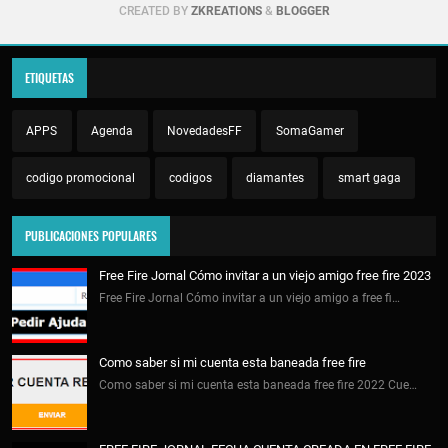
CREATED BY
ZKREATIONS
&
BLOGGER
ETIQUETAS
APPS
Agenda
NovedadesFF
SomaGamer
codigo promocional
codigos
diamantes
smart gaga
PUBLICACIONES POPULARES
Free Fire Jornal Cómo invitar a un viejo amigo free fire 2023
Free Fire Jornal Cómo invitar a un viejo amigo a free fi…
Como saber si mi cuenta esta baneada free fire
Como saber si mi cuenta esta baneada free fire 2022 Cue…