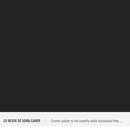
Nuevo recuperador de cuentas de Free Fire actualizado 2026
LO MEJOR DE SOMA GAMER
Como saber si mi cuenta esta baneada free fire