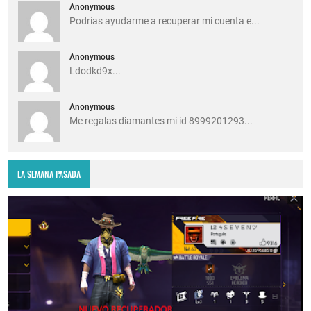
Anonymous
Podrías ayudarme a recuperar mi cuenta e...
Anonymous
Ldodkd9x...
Anonymous
Me regalas diamantes mi id 8999201293...
LA SEMANA PASADA