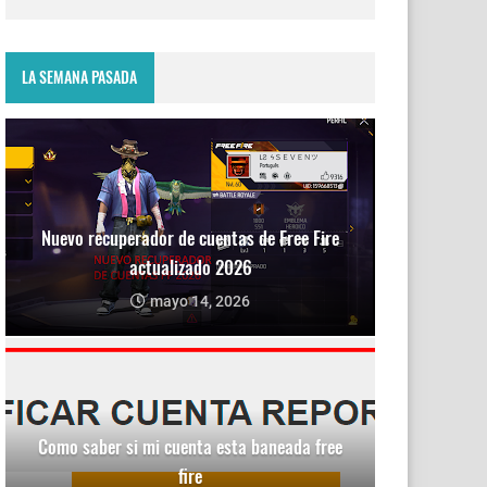
LA SEMANA PASADA
Nuevo recuperador de cuentas de Free Fire
actualizado 2026
mayo 14, 2026
Como saber si mi cuenta esta baneada free
fire