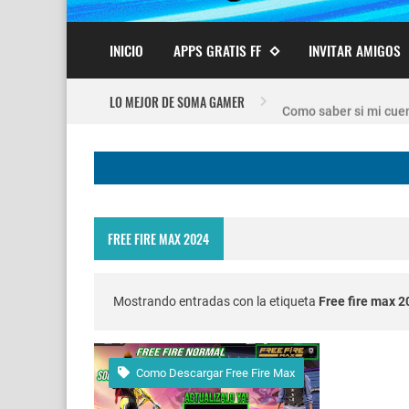
INICIO
APPS GRATIS FF
INVITAR AMIGOS
Nuevo recuperador de
LO MEJOR DE SOMA GAMER
Como saber si mi cuen
FREE FIRE JORNAL F
Codigo Promocional p
FREE FIRE MAX 2024
Servidor avanzado de 
Nuevos codigos de fre
Mostrando entradas con la etiqueta
Free fire max 
cuando fue mi ultima 
Como Descargar Free Fire Max
FREE FIRE jornal Marz