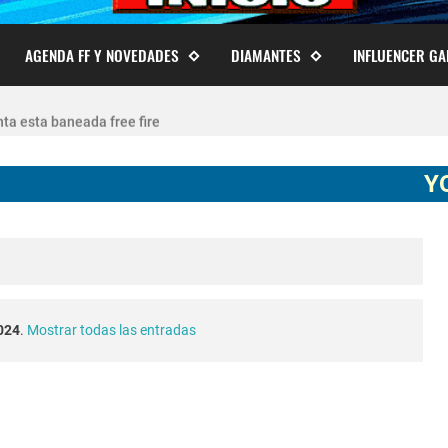
AGENDA FF Y NOVEDADES
DIAMANTES
INFLUENCER G
 cuentas de Free Fire actualizado 2026
ta esta baneada free fire
ECHA CUENTA CREADA EN FREE FIRE
YOUTUB
agostore.com free fire 2025 2026
free fire 2026 nueva actualización ob54 junio 2026
e fire Torneo de Influencers julio 2026
2024
.
Mostrar todas las entradas
conexion en free fire 2025
o 2023 como invitar un viejo amigo