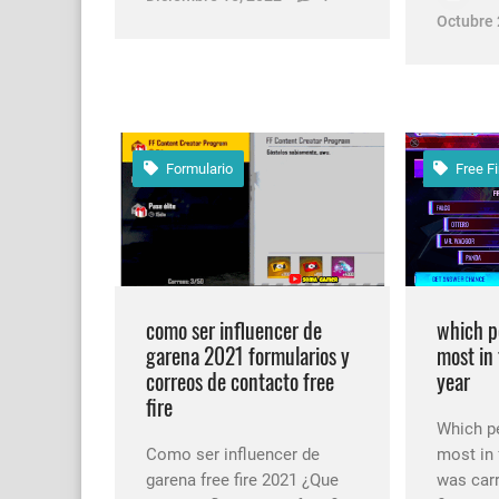
Octubre 
Formulario
Free Fi
como ser influencer de
which p
garena 2021 formularios y
most in 
correos de contacto free
year
fire
Which pe
Como ser influencer de
most in 
garena free fire 2021 ¿Que
was carr