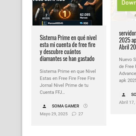
servidor
Sistema Prime en qué nivel
2025 ap
esta mi cuenta de free fire
Abril 2
y descubre cuántos
diamantes se han gastado
Nuevo S
de Free 
Sistema Prime en que Nivel
Advanced
Estas en Free Fire Free Fire
apk 202
Jornal Nivel Prime de tu
Cuenta FFJ…
S
Abril 17,
SOMA GAMER
Mayo 29, 2025
27