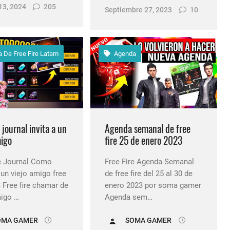
13, 2024
205
Septiembre 27, 2023
10
 De Free Fire Latam
Agenda
e journal invita a un
Agenda semanal de free
migo
fire 25 de enero 2023
re Journal Como
Free Fire Agenda Semanal
a un viejo amigo free
de free fire del 25 al 30 de
3 Free fire chamar de
enero 2023 por soma gamer
migo …
Agenda sem…
OMA GAMER
SOMA GAMER