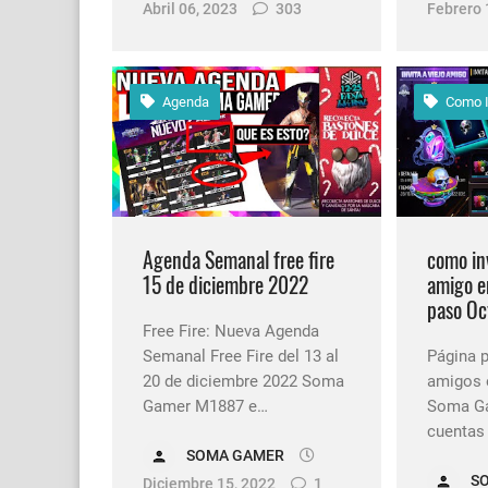
Febrero 
Abril 06, 2023
303
Agenda
Como I
Agenda Semanal free fire
como inv
15 de diciembre 2022
amigo en
paso Oc
Free Fire: Nueva Agenda
Semanal Free Fire del 13 al
Página p
20 de diciembre 2022 Soma
amigos e
Gamer M1887 e…
Soma Ga
cuentas
SOMA GAMER
S
Diciembre 15, 2022
1