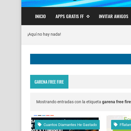
INICIO
APPS GRATIS FF
INVITAR AMIGOS
¡Aquí no hay nada!
GARENA FREE FIRE
Mostrando entradas con la etiqueta
garena free fire
Cuantos Diamantes He Gastado
Fflata