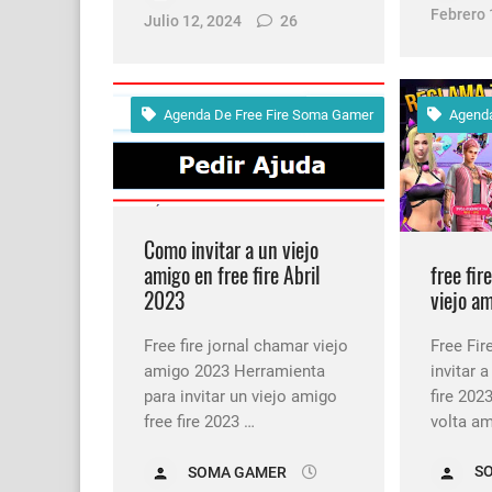
Febrero 
Julio 12, 2024
26
Agenda De Free Fire Soma Gamer
Agenda
Como invitar a un viejo
free fir
amigo en free fire Abril
viejo a
2023
Free Fi
Free fire jornal chamar viejo
invitar 
amigo 2023 Herramienta
fire 202
para invitar un viejo amigo
volta a
free fire 2023 …
S
SOMA GAMER