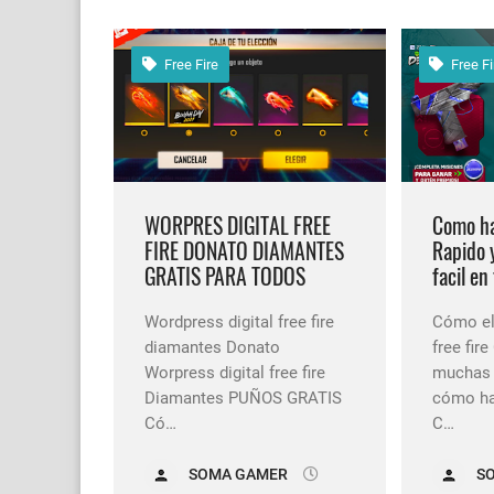
Free Fire
Free Fi
WORPRES DIGITAL FREE
Como ha
FIRE DONATO DIAMANTES
Rapido 
GRATIS PARA TODOS
facil en 
Wordpress digital free fire
Cómo el
diamantes Donato
free fir
Worpress digital free fire
muchas K
Diamantes PUÑOS GRATIS
cómo h
Có…
C…
SOMA GAMER
S