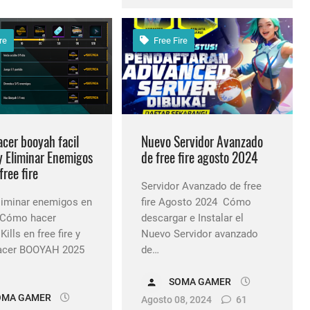
re
Free Fire
cer booyah facil
Nuevo Servidor Avanzado
y Eliminar Enemigos
de free fire agosto 2024
free fire
Servidor Avanzado de free
iminar enemigos en
fire Agosto 2024 Cómo
e Cómo hacer
descargar e Instalar el
ills en free fire y
Nuevo Servidor avanzado
acer BOOYAH 2025
de…
SOMA GAMER
OMA GAMER
Agosto 08, 2024
61