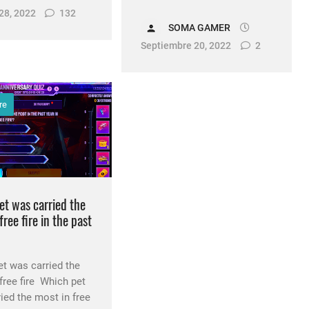
28, 2022
132
SOMA GAMER
Septiembre 20, 2022
2
re
et was carried the
free fire in the past
t was carried the
free fire Which pet
ied the most in free